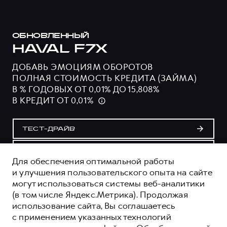
ОБНОВЛЕННЫЙ
HAVAL F7X
ДОБАВЬ ЭМОЦИЯМ ОБОРОТОВ
ПОЛНАЯ СТОИМОСТЬ КРЕДИТА (ЗАЙМА)
В % ГОДОВЫХ ОТ 0,01% ДО 15,808%
В КРЕДИТ ОТ 0,01%
ТЕСТ-ДРАЙВ
ПОЛУЧИТЬ ПРЕДЛОЖЕНИЕ
Для обеспечения оптимальной работы
и улучшения пользовательского опыта на сайте
могут использоваться системы веб-аналитики
ОЦЕНИВАЙТЕ СВОИ ФИНАНСОВЫЕ
(в том числе Яндекс.Метрика). Продолжая
ВОЗМОЖНОСТИ И РИСКИ
использование сайта, Вы соглашаетесь
ИЗУЧИТЕ ВСЕ УСЛОВИЯ КРЕДИТА (ЗАЙМА) НА
с применением указанных технологий
САЙТЕ: