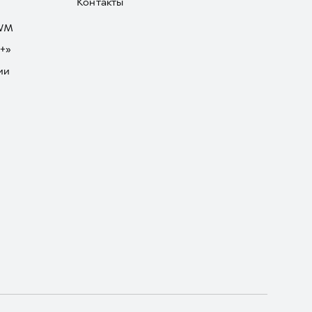
Контакты
GWM
+»
ии