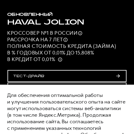
ОБНОВЛЕННЫЙ
HAVAL JOLION
КРОССОВЕР №1 В
РОССИИ
РАССРОЧКА НА 7
ЛЕТ
ПОЛНАЯ СТОИМОСТЬ КРЕДИТА (ЗАЙМА)
В % ГОДОВЫХ ОТ 0,01% ДО 15,808%
В КРЕДИТ ОТ 0,01%
ТЕСТ-ДРАЙВ
ПОЛУЧИТЬ ПРЕДЛОЖЕНИЕ
Для обеспечения оптимальной работы
и улучшения пользовательского опыта на сайте
могут использоваться системы веб-аналитики
ОЦЕНИВАЙТЕ СВОИ ФИНАНСОВЫЕ
(в том числе Яндекс.Метрика). Продолжая
ВОЗМОЖНОСТИ И РИСКИ
использование сайта, Вы соглашаетесь
ИЗУЧИТЕ ВСЕ УСЛОВИЯ КРЕДИТА (ЗАЙМА) НА
с применением указанных технологий
САЙТЕ: