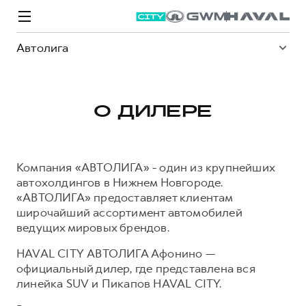
Автолига
О ДИЛЕРЕ
Модели
Покупателям
Владельцам
Спецпредложения
О дилере
Компания «АВТОЛИГА» - один из крупнейших
автохолдингов в Нижнем Новгороде.
ВЫБОР И ПОКУПКА
СЕРВИС
СПЕЦПРЕДЛОЖЕНИЯ
БРЕНД HAVAL
«АВТОЛИГА» предоставляет клиентам
широчайший ассортимент автомобилей
Автомобили в наличии
Все о сервисе
Покупателям
О бренде
ведущих мировых брендов.
Конфигуратор HAVAL
Запись на сервис
Владельцам
Новости
HAVAL CITY АВТОЛИГА Афонино —
M6
Аксессуары HAVAL
Моторное масло
О GWM
JOLION
официальный дилер, где представлена вся
от 2 049 000 ₽
от 2 049 000 ₽
Каталоги и прайс-листы
Стоимость ТО
линейка SUV и Пикапов HAVAL CITY.
Программа «HAVAL Защита+»
ИНФОРМАЦИЯ О ДИЛЕРЕ