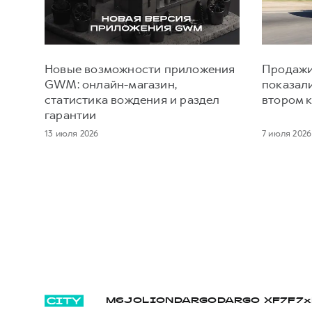
Новые возможности приложения
Продажи
GWM: онлайн-магазин,
показал
статистика вождения и раздел
втором к
гарантии
13 июля 2026
7 июля 2026
M6
JOLION
DARGO
DARGO Х
F7
F7x