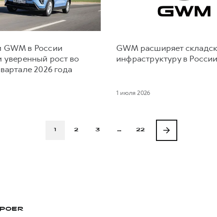
 GWM в России
GWM расширяет складс
и уверенный рост во
инфраструктуру в Росси
вартале 2026 года
1 июля 2026
1
2
3
…
22
POER