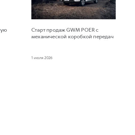
кую
Старт продаж GWM POER с
и
механической коробкой передач
1 июля 2026