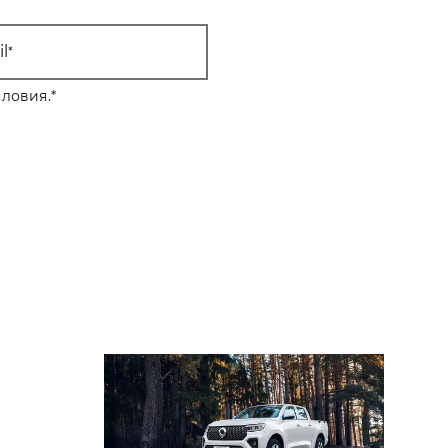
l
ловия.
*