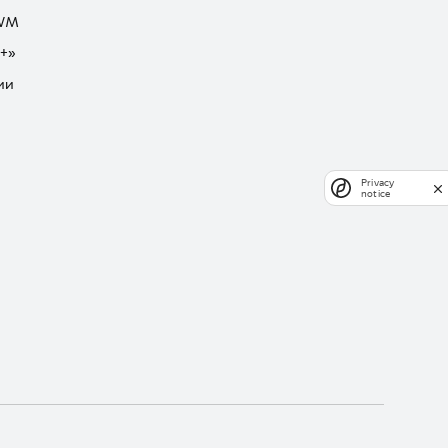
GWM
+»
ии
Privacy
notice