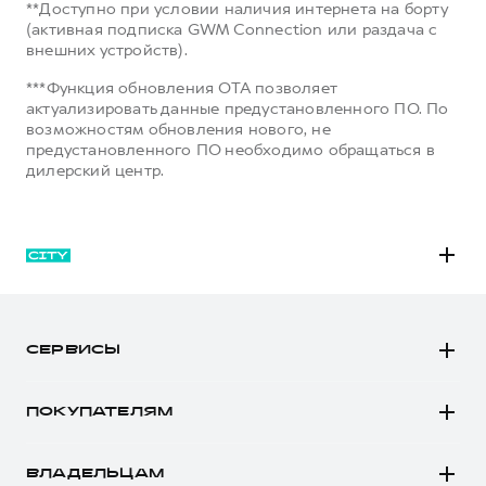
**Доступно при условии наличия интернета на борту
(активная подписка GWM Connection или раздача с
внешних устройств).
***Функция обновления OTA позволяет
актуализировать данные предустановленного ПО. По
возможностям обновления нового, не
предустановленного ПО необходимо обращаться в
дилерский центр.
M6
JOLION
СЕРВИСЫ
DARGO
Автомобили в наличии
DARGO Х
ПОКУПАТЕЛЯМ
Заказать тест-драйв
F7
Автомобили в наличии
Рассчитать кредит
F7x
ВЛАДЕЛЬЦАМ