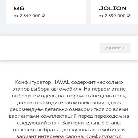
Тест-драйв
СЕРВИСНОЕ ОБСЛУЖИВАНИЕ
О дилере
M6
JOLION
от 2 349 000 ₽
от 2 899 000 ₽
Трейд-ин
Нулевое ТО
Наша команда
DARGO
DARGO X
Программа «Помощь на дороге»
Контакты
от 3 199 000 ₽
от 3 499 000 ₽
КРЕДИТ И СТРАХОВАНИЕ
Регламенты технического обслуживания
Кредитный калькулятор
Электронный ПТС
ДАЛЕЕ
Страхование
Кредит
ПОДДЕРЖКА
F7
F7X
GWM Безопасность
от 2 899 000 ₽
от 3 599 000 ₽
Конфигуратор HAVAL содержит несколько
этапов выбора автомобиля. На первом этапе
КОРПОРАТИВНЫМ КЛИЕНТАМ
Гарантия HAVAL
выберите модель, на втором этапе двигатель,
Для малого бизнеса
Мобильное приложение GWM
далее переходите к комплектации, здесь
рекомендуем детально ознакомиться со всеми
Корпоративным клиентам
Программа «HAVAL Защита+»
вариантами комплектаций перед переходом на
Крупным корпоративным клиентам
Руководства по эксплуатации
следующий этап. Заключительные этапы
POER
от 3 449 000 ₽
Система управления автопарком
Подписки
позволят выбрать цвет кузова автомобиля и
вариант интерьера салона. Конфигуратор