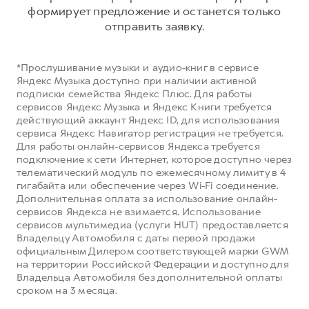
Сервис для корпоративных клиентов
формирует предложение и останется только
HAVAL Лизинг
АКСЕССУАРЫ HAVAL
отправить заявку.
Автомобильные аксессуары
*Прослушивание музыки и аудио-книг в сервисе
АКСЕССУАРЫ HAVAL
Коллекция CITY
Яндекс Музыка доступно при наличии активной
Автомобильные аксессуары
Коллекция Базовая
подписки семейства Яндекс Плюс. Для работы
сервисов Яндекс Музыка и Яндекс Книги требуется
Коллекция CITY
Коллекция Детская
действующий аккаунт Яндекс ID, для использования
сервиса Яндекс Навигатор регистрация не требуется.
Коллекция Базовая
Для работы онлайн-сервисов Яндекса требуется
Коллекция Детская
подключение к сети Интернет, которое доступно через
телематический модуль по ежемесячному лимиту в 4
гигабайта или обеспечение через Wi-Fi соединение.
Дополнительная оплата за использование онлайн-
сервисов Яндекса не взимается. Использование
сервисов мультимедиа (услуги HUT) предоставляется
Владельцу Автомобиля с даты первой продажи
официальным Дилером соответствующей марки GWM
на территории Российской Федерации и доступно для
Владельца Автомобиля без дополнительной оплаты
сроком на 3 месяца.