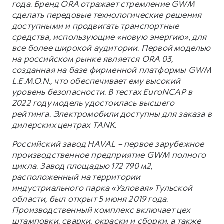
года. Бренд ORA отражает стремление GWM
сделать передовые технологические решения
доступными и продвигать транспортные
средства, использующие «новую энергию», для
все более широкой аудитории. Первой моделью
на российском рынке является ORA 03,
созданная на базе фирменной платформы GWM
L.E.M.O.N., что обеспечивает ему высокий
уровень безопасности. В тестах EuroNCAP в
2022 году модель удостоилась высшего
рейтинга. Электромобили доступны для заказа в
дилерских центрах TANK.
Российский завод HAVAL – первое зарубежное
производственное предприятие GWM полного
цикла. Завод площадью 172 790 м2,
расположенный на территории
индустриального парка «Узловая» Тульской
области, был открыт 5 июня 2019 года.
Производственный комплекс включает цех
штамповки, сварки, окраски и сборки, а также