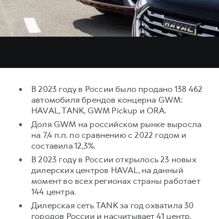
Тест-драйв
СЕРВИСНОЕ ОБСЛУЖИВАНИЕ
О дилере
Трейд-ин
Нулевое ТО
Наша команда
DARGO
DARGO X
Программа «Помощь на дороге»
Контакты
от 3 199 000 ₽
от 3 499 000 ₽
КРЕДИТ И СТРАХОВАНИЕ
Регламенты технического обслуживания
Кредитный калькулятор
Электронный ПТС
В 2023 году в России было продано 138 462
Страхование
автомобиля брендов концерна GWM:
Кредит
HAVAL, TANK, GWM Pickup и ORA.
ПОДДЕРЖКА
F7
F7X
Доля GWM на российском рынке выросла
GWM Безопасность
от 2 899 000 ₽
от 3 599 000 ₽
на 7,4 п.п. по сравнению с 2022 годом и
КОРПОРАТИВНЫМ КЛИЕНТАМ
Гарантия HAVAL
составила 12,3%.
Для малого бизнеса
Мобильное приложение GWM
В 2023 году в России открылось 23 новых
дилерских центров HAVAL, на данный
Корпоративным клиентам
Программа «HAVAL Защита+»
момент во всех регионах страны работает
Крупным корпоративным клиентам
Руководства по эксплуатации
144 центра.
POER
от 3 449 000 ₽
Система управления автопарком
Подписки
Дилерская сеть TANK за год охватила 30
городов России и насчитывает 41 центр.