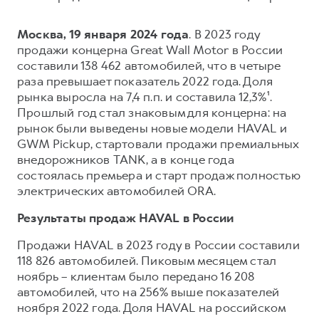
Сервис для корпоративных клиентов
HAVAL Лизинг
АКСЕССУАРЫ HAVAL
Москва, 19 января 2024 года
. В 2023 году
Автомобильные аксессуары
продажи концерна Great Wall Motor в России
составили 138 462 автомобилей, что в четыре
АКСЕССУАРЫ HAVAL
Коллекция CITY
раза превышает показатель 2022 года. Доля
Автомобильные аксессуары
Коллекция Базовая
рынка выросла на 7,4 п.п. и составила 12,3%¹.
Прошлый год стал знаковым для концерна: на
Коллекция CITY
Коллекция Детская
рынок были выведены новые модели HAVAL и
Коллекция Базовая
GWM Pickup, стартовали продажи премиальных
внедорожников TANK, а в конце года
Коллекция Детская
состоялась премьера и старт продаж полностью
электрических автомобилей ORA.
Результаты продаж HAVAL в России
Продажи HAVAL в 2023 году в России составили
118 826 автомобилей. Пиковым месяцем стал
ноябрь – клиентам было передано 16 208
автомобилей, что на 256% выше показателей
ноября 2022 года. Доля HAVAL на российском