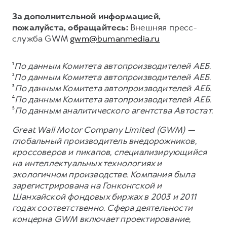
За дополнительной информацией,
пожалуйста, обращайтесь:
Внешняя пресс-
служба GWM
gwm@bumanmedia.ru
¹
По данным Комитета автопроизводителей АЕБ.
²
По данным Комитета автопроизводителей АЕБ.
³
По данным Комитета автопроизводителей АЕБ.
⁴
По данным Комитета автопроизводителей АЕБ.
⁵
По данным аналитического агентства Автостат.
Great Wall Motor Company Limited (GWM) —
глобальный производитель внедорожников,
кроссоверов и пикапов, специализирующийся
на интеллектуальных технологиях и
экологичном производстве. Компания была
зарегистрирована на Гонконгской и
Шанхайской фондовых биржах в 2003 и 2011
годах соответственно. Сфера деятельности
концерна GWM включает проектирование,