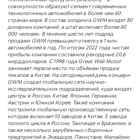
совокупности образуют сегмент современных
технологичных автомобилей в более чем 60
странах мира. В состав холдинга GWM входят 80
дочерних компаний, а штат включает более 60
000 человек. В течение шести лет подряд
продажи GWM превышают отметку в 1 млн
автомобилей в год. По итогам 2022 года чистая
прибыль компании составила рекордные 20,6
млрд долларов. С 1998 года Great Wall Motor
занимает первое место по объёмам продаж
пикапов в Китае. На сегодняшний день концерн
GWM создал глобальную сеть научно-
исследовательских подразделений, куда входят
центры в России, Китае, Японии, Германии,
Австрии и Южной Корее. Также компания
построила глобальную производственную сеть,
которая включает 10 заводов в Китае, 3 завода
полного цикла в России, Таиланде и Бразилии, а
также несколько зарубежных сборочных
предприятий в Эквадоре, Пакистане, Малайзии