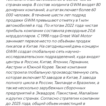
странах мира. В состав холдинга GWM входят 80
дочерних компаний, а штат включает более 60
000 человек. В течение шести лет подряд
продажи GWM превышают отметку в 1 млн
автомобилей в год. По итогам 2022 года чистая
прибыль компании составила рекордные 20,6
млрд долларов. С 1998 года Great Wall Motor
занимает первое место по объёмам продаж
пикапов в Китае. На сегодняшний день концерн
GWM создал глобальную сеть научно-
исследовательских подразделений, куда входят
центры в России, Китае, Японии, Германии,
Австрии и Южной Корее. Также компания
построила глобальную производственную сеть,
которая включает 10 заводов в Китае, 3 завода
полного цикла в России, Таиланде и Бразилии, а
также несколько зарубежных сборочных
предприятий в Эквадоре, Пакистане, Малайзии
и других странах. Согласно стратегии компании
до 2025 года, общий объем инвестиций в