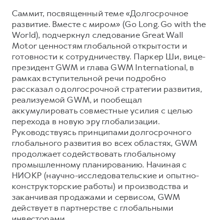
Саммит, посвященный теме «Долгосрочное
Тест-драйв
СЕРВИСНОЕ ОБСЛУЖИВАНИЕ
О дилере
развитие. Вместе с миром» (Go Long. Go with the
Трейд-ин
Нулевое ТО
Наша команда
World), подчеркнул следование Great Wall
DARGO
DARGO X
Motor ценностям глобальной открытости и
Программа «Помощь на дороге»
Контакты
от 3 199 000 ₽
от 3 499 000 ₽
готовности к сотрудничеству. Паркер Ши, вице-
КРЕДИТ И СТРАХОВАНИЕ
Регламенты технического обслуживания
президент GWM и глава GWM International, в
рамках вступительной речи подробно
Кредитный калькулятор
Электронный ПТС
рассказал о долгосрочной стратегии развития,
Страхование
реализуемой GWM, и пообещал
Кредит
аккумулировать совместные усилия с целью
ПОДДЕРЖКА
F7
перехода в новую эру глобализации.
F7X
GWM Безопасность
от 2 899 000 ₽
от 3 599 000 ₽
Руководствуясь принципами долгосрочного
КОРПОРАТИВНЫМ КЛИЕНТАМ
Гарантия HAVAL
глобального развития во всех областях, GWM
продолжает содействовать глобальному
Для малого бизнеса
Мобильное приложение GWM
промышленному планированию. Начиная с
Корпоративным клиентам
Программа «HAVAL Защита+»
НИОКР (научно-исследовательские и опытно-
конструкторские работы) и производства и
Крупным корпоративным клиентам
Руководства по эксплуатации
заканчивая продажами и сервисом, GWM
POER
от 3 449 000 ₽
Система управления автопарком
Подписки
действует в партнерстве с глобальными
инвесторами.