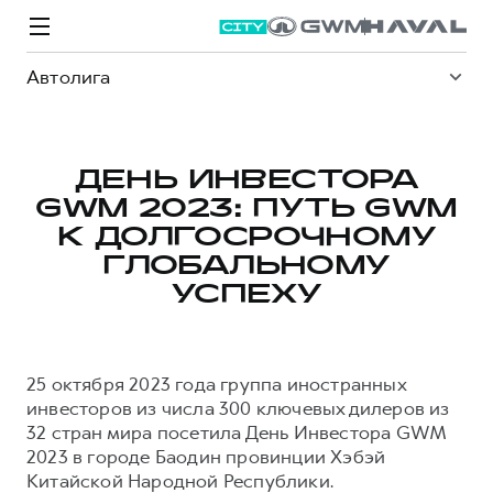
Автолига
ДЕНЬ ИНВЕСТОРА
GWM 2023: ПУТЬ GWM
Модели
Покупателям
Владельцам
Спецпредложения
О дилере
К ДОЛГОСРОЧНОМУ
ГЛОБАЛЬНОМУ
УСПЕХУ
ВЫБОР И ПОКУПКА
СЕРВИС
СПЕЦПРЕДЛОЖЕНИЯ
БРЕНД HAVAL
Автомобили в наличии
Все о сервисе
Покупателям
О бренде
25 октября 2023 года группа иностранных
Конфигуратор HAVAL
Запись на сервис
Владельцам
Новости
инвесторов из числа 300 ключевых дилеров из
M6
Аксессуары HAVAL
Моторное масло
О GWM
JOLION
32 стран мира посетила День Инвестора GWM
от 2 049 000 ₽
от 2 049 000 ₽
Каталоги и прайс-листы
Стоимость ТО
2023 в городе Баодин провинции Хэбэй
Китайской Народной Республики.
Программа «HAVAL Защита+»
ИНФОРМАЦИЯ О ДИЛЕРЕ