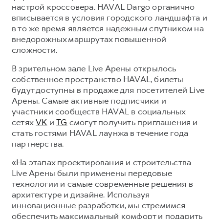
Сервис для корпоративных клиентов
настрой кроссовера. HAVAL Dargo органично
HAVAL Лизинг
вписывается в условия городского ландшафта и
АКСЕССУАРЫ HAVAL
в то же время является надежным спутником на
Автомобильные аксессуары
внедорожных маршрутах повышенной
АКСЕССУАРЫ HAVAL
Коллекция CITY
сложности.
Автомобильные аксессуары
Коллекция Базовая
В зрительном зале Live Арены открылось
собственное пространство HAVAL, билеты
Коллекция CITY
Коллекция Детская
будут доступны в продаже для посетителей Live
Коллекция Базовая
Арены. Самые активные подписчики и
участники сообществ HAVAL в социальных
Коллекция Детская
сетях
VK
и
TG
смогут получить приглашения и
стать гостями HAVAL лаунжа в течение года
партнерства.
«На этапах проектирования и строительства
Live Арены были применены передовые
технологии и самые современные решения в
архитектуре и дизайне. Используя
инновационные разработки, мы стремимся
обеспечить максимальный комфорт и подарить