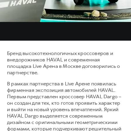
Тест-драйв
СЕРВИСНОЕ ОБСЛУЖИВАНИЕ
О дилере
Трейд-ин
Нулевое ТО
Наша команда
DARGO
DARGO X
Программа «Помощь на дороге»
Контакты
от 3 199 000 ₽
от 3 499 000 ₽
КРЕДИТ И СТРАХОВАНИЕ
Регламенты технического обслуживания
Кредитный калькулятор
Электронный ПТС
Бренд высокотехнологичных кроссоверов и
Страхование
внедорожников HAVAL и современная
Кредит
площадка Live Арена в Москве договорились о
ПОДДЕРЖКА
F7
F7X
партнерстве.
GWM Безопасность
от 2 899 000 ₽
от 3 599 000 ₽
В рамках партнерства в Live Арене появилась
КОРПОРАТИВНЫМ КЛИЕНТАМ
Гарантия HAVAL
фирменная экспозиция автомобилей HAVAL.
Для малого бизнеса
Мобильное приложение GWM
Первым представлен кроссовер HAVAL Dargo –
он создан для тех, кто готов проявить характер
Корпоративным клиентам
Программа «HAVAL Защита+»
и выйти на новый уровень впечатлений. Яркий
Крупным корпоративным клиентам
Руководства по эксплуатации
HAVAL Dargo выделяется современным
POER
дизайном с оригинальными геометрическими
от 3 449 000 ₽
Система управления автопарком
Подписки
формами, которые подчеркивают решительный