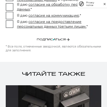
Privacy
Я даю
согласие на обработку персональных
notice
данных
.
*
Я даю
согласие на коммуникацию
.
*
Я даю
согласие на предоставление
персональных данных третьим лицам.
*
ПОДПИСАТЬСЯ
* Все поля, отмеченные звездочкой, являются обязательными
для заполнения.
ЧИТАЙТЕ ТАКЖЕ