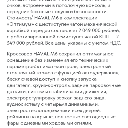
Сервис для корпоративных клиентов
очков, встроенный в потолочную консоль, и
HAVAL Лизинг
АКСЕССУАРЫ HAVAL
передние боковые подушки безопасности.
Стоимость¹ HAVAL M6 в комплектации
Автомобильные аксессуары
«Оптимум» с шестиступенчатой механической
АКСЕССУАРЫ HAVAL
Коллекция CITY
коробкой передач составляет 2 049 000 рублей,
с роботизированной семиступенчатой КПП — 2
Автомобильные аксессуары
Коллекция Базовая
349 000 рублей. Все цены указаны с учетом НДС.
Коллекция CITY
Коллекция Детская
Кроссовер HAVAL M6 сохранил оптимальное
Коллекция Базовая
оснащение без изменения его технических
Коллекция Детская
параметров: климат-контроль, электронный
стояночный тормоз с функцией автоудержания,
бесключевой доступ и кнопку запуска
двигателя, круиз-контроль, задние парковочные
датчики, системы стабилизации движения,
электрорегулировку зеркал заднего вида,
аудиосистему с четырьмя динамиками,
электростеклоподъемники всех дверей,
рейлинги на крыше, полностью светодиодные
фары с дневными ходовыми огнями,