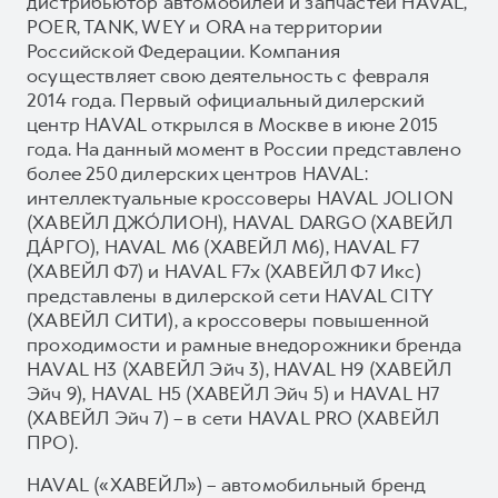
дистрибьютор автомобилей и запчастей HAVAL,
POER, TANK, WEY и ORA на территории
Российской Федерации. Компания
осуществляет свою деятельность с февраля
2014 года. Первый официальный дилерский
центр HAVAL открылся в Москве в июне 2015
года. На данный момент в России представлено
более 250 дилерских центров HAVAL:
интеллектуальные кроссоверы HAVAL JOLION
(ХАВЕЙЛ ДЖО́ЛИОН), HAVAL DARGO (ХАВЕЙЛ
ДА́РГО), HAVAL М6 (ХАВЕЙЛ M6), HAVAL F7
(ХАВЕЙЛ Ф7) и HAVAL F7x (ХАВЕЙЛ Ф7 Икс)
представлены в дилерской сети HAVAL CITY
(ХАВЕЙЛ СИТИ), а кроссоверы повышенной
проходимости и рамные внедорожники бренда
HAVAL H3 (ХАВЕЙЛ Эйч 3), HAVAL H9 (ХАВЕЙЛ
Эйч 9), HAVAL H5 (ХАВЕЙЛ Эйч 5) и HAVAL H7
(ХАВЕЙЛ Эйч 7) – в сети HAVAL PRO (ХАВЕЙЛ
ПРО).
HAVAL («ХАВЕЙЛ») – автомобильный бренд