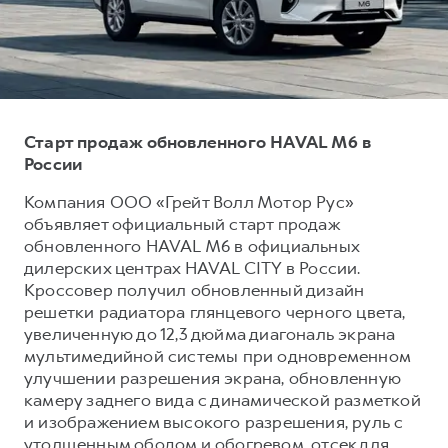
Тест-драйв
СЕРВИСНОЕ ОБСЛУЖИВАНИЕ
О дилере
Трейд-ин
Нулевое ТО
Наша команда
DARGO
DARGO X
Программа «Помощь на дороге»
Контакты
от 3 199 000 ₽
от 3 499 000 ₽
КРЕДИТ И СТРАХОВАНИЕ
Регламенты технического обслуживания
Старт продаж обновленного HAVAL M6 в
Кредитный калькулятор
Электронный ПТС
России
Страхование
Компания ООО «Грейт Волл Мотор Рус»
объявляет официальный старт продаж
Кредит
ПОДДЕРЖКА
обновленного HAVAL M6 в официальных
F7
F7X
GWM Безопасность
от 2 899 000 ₽
от 3 599 000 ₽
дилерских центрах HAVAL CITY в России.
Кроссовер получил обновленный дизайн
КОРПОРАТИВНЫМ КЛИЕНТАМ
Гарантия HAVAL
решетки радиатора глянцевого черного цвета,
Для малого бизнеса
Мобильное приложение GWM
увеличенную до 12,3 дюйма диагональ экрана
Корпоративным клиентам
Программа «HAVAL Защита+»
мультимедийной системы при одновременном
улучшении разрешения экрана, обновленную
Крупным корпоративным клиентам
Руководства по эксплуатации
камеру заднего вида с динамической разметкой
POER
от 3 449 000 ₽
Система управления автопарком
Подписки
и изображением высокого разрешения, руль с
утолщенным ободом и обогревом, отсек для