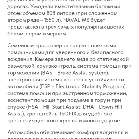
дорогах. У модели вместительный багажный
отсек объемом 808 литров (при сложенном
втором ряде – 1550 л). HAVAL M6 будет
представлен в трех самых популярных цветах –
белом, сером и черном.
Семейный кроссовер оснащен полезными
помощниками для уверенного и безопасного
вождения. Камера заднего вида со статической
разметкой, круизконтроль, система помощи при
торможении (BAS – Brake Assist System),
электронная система контроля устойчивости
автомобиля (ESP – Electronic Stability Program),
система помощи при экстренном торможении,
ассистент помощи при подъеме в гору и при
спуске (HSA – Hill Start Assist, DHA – Down Hill
Assist), кронштейны ISOFIX для удобного
крепления детского кресла и многое другое.
Автомобиль обеспечивает комфорт водителя и
пассажиров: в оснащение входят климат-