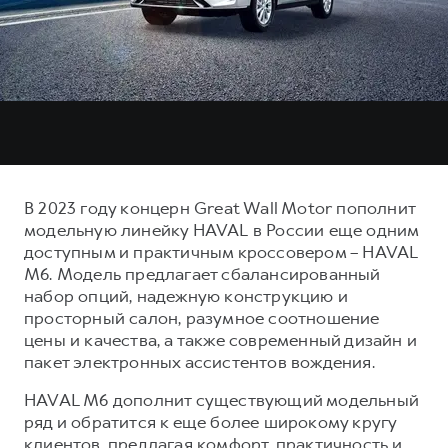
Тест-драйв
СЕРВИСНОЕ ОБСЛУЖИВАНИЕ
О дилере
Трейд-ин
Нулевое ТО
Наша команда
DARGO
DARGO X
Программа «Помощь на дороге»
Контакты
от 3 199 000 ₽
от 3 499 000 ₽
КРЕДИТ И СТРАХОВАНИЕ
Регламенты технического обслуживания
Кредитный калькулятор
Электронный ПТС
Страхование
В 2023 году концерн Great Wall Motor пополнит
Кредит
ПОДДЕРЖКА
модельную линейку HAVAL в России еще одним
F7
F7X
доступным и практичным кроссовером – HAVAL
GWM Безопасность
от 2 899 000 ₽
от 3 599 000 ₽
M6. Модель предлагает сбалансированный
КОРПОРАТИВНЫМ КЛИЕНТАМ
Гарантия HAVAL
набор опций, надежную конструкцию и
просторный салон, разумное соотношение
Для малого бизнеса
Мобильное приложение GWM
цены и качества, а также современный дизайн и
Корпоративным клиентам
Программа «HAVAL Защита+»
пакет электронных ассистентов вождения.
Крупным корпоративным клиентам
Руководства по эксплуатации
HAVAL M6 дополнит существующий модельный
POER
от 3 449 000 ₽
Система управления автопарком
Подписки
ряд и обратится к еще более широкому кругу
клиентов, предлагая комфорт, практичность и