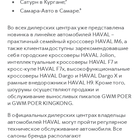
Сервис для корпоративных клиентов
Сатурн в Кургане;⁵
Самара-Авто в Самаре.⁶
HAVAL Лизинг
АКСЕССУАРЫ HAVAL
Автомобильные аксессуары
Во всех дилерских центрах уже представлена
АКСЕССУАРЫ HAVAL
Коллекция CITY
новинка в линейке автомобилей HAVAL –
практичный семейный кроссовер HAVAL M6, а
Автомобильные аксессуары
Коллекция Базовая
также клиентам доступны зарекомендовавшие
Коллекция CITY
Коллекция Детская
себя городские кроссоверы HAVAL Jolion,
Коллекция Базовая
интеллектуальные кроссоверы HAVAL F7 и
кросс-купе HAVAL F7x, высокофункциональные
Коллекция Детская
кроссоверы HAVAL Dargo и HAVAL Dargo X и
рамные внедорожники HAVAL H9. Кроме того,
шоурумы осуществляют продажи и
обслуживание выносливых пикапов GWM POER
и GWM POER KINGKONG.
В официальных дилерских центрах владельцы
автомобилей HAVAL могут пройти регулярное
техническое обслуживание автомобиля. Все
салоны бренда располагают