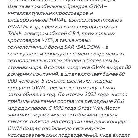
Шесть автомобильных брендов GWM –
интеллектуальных кроссоверов и
внедорожников HAVAL, выносливых пикапов
GWM Pickup, премиальных внедорожников
TANK, электромобилей ORA, премиальных
кроссоверов WEY, а также новый
технологичный бренд SAR (SALOON) – в
совокупности образуют сегмент современных
технологичных автомобилей в более чем 60
странах мира. В состав холдинга GWM входят 80
дочерних компаний, а штат включает более 60
000 человек. В течение шести лет подряд
продажи GWM превышают отметку в 1 млн
автомобилей в год. По итогам 2022 года чистая
прибыль компании составила рекордные 20,6
млрд долларов. С 1998 года Great Wall Motor
занимает первое место по объёмам продаж
пикапов в Китае. На сегодняшний день концерн
GWM создал глобальную сеть научно-
исследовательских подразделений, куда входят