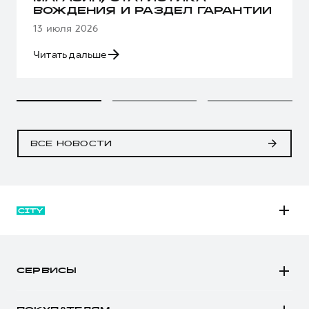
ВОЖДЕНИЯ И РАЗДЕЛ ГАРАНТИИ
13 июля 2026
Читать дальше
ВСЕ НОВОСТИ
M6
JOLION
СЕРВИСЫ
DARGO
Автомобили в наличии
DARGO Х