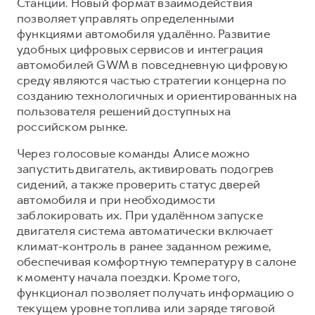
Сервис для корпоративных клиентов
Станции. Новый формат взаимодействия
позволяет управлять определенными
HAVAL Лизинг
АКСЕССУАРЫ HAVAL
функциями автомобиля удалённо. Развитие
Автомобильные аксессуары
удобных цифровых сервисов и интеграция
автомобилей GWM в повседневную цифровую
АКСЕССУАРЫ HAVAL
Коллекция CITY
среду являются частью стратегии концерна по
Автомобильные аксессуары
Коллекция Базовая
созданию технологичных и ориентированных на
пользователя решений доступных на
Коллекция CITY
Коллекция Детская
российском рынке.
Коллекция Базовая
Через голосовые команды Алисе можно
Коллекция Детская
запустить двигатель, активировать подогрев
сидений, а также проверить статус дверей
автомобиля и при необходимости
заблокировать их. При удалённом запуске
двигателя система автоматически включает
климат-контроль в ранее заданном режиме,
обеспечивая комфортную температуру в салоне
к моменту начала поездки. Кроме того,
функционал позволяет получать информацию о
текущем уровне топлива или заряде тяговой