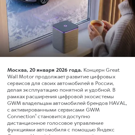
Тест-драйв
СЕРВИСНОЕ ОБСЛУЖИВАНИЕ
О дилере
Трейд-ин
Нулевое ТО
Наша команда
DARGO
DARGO X
Программа «Помощь на дороге»
Контакты
от 3 199 000 ₽
от 3 499 000 ₽
КРЕДИТ И СТРАХОВАНИЕ
Регламенты технического обслуживания
Кредитный калькулятор
Электронный ПТС
Страхование
Кредит
ПОДДЕРЖКА
Москва, 20 января 2026 года.
Концерн Great
F7
F7X
Wall Motor продолжает развитие цифровых
GWM Безопасность
от 2 899 000 ₽
от 3 599 000 ₽
сервисов для своих автомобилей в России,
КОРПОРАТИВНЫМ КЛИЕНТАМ
Гарантия HAVAL
делая эксплуатацию понятной и удобной. В
рамках расширения цифровой экосистемы
Для малого бизнеса
Мобильное приложение GWM
GWM владельцам автомобилей брендов HAVAL,
Корпоративным клиентам
Программа «HAVAL Защита+»
с активированными сервисами GWM
Connection¹ становится доступно
Крупным корпоративным клиентам
Руководства по эксплуатации
POER
дистанционное голосовое управление
от 3 449 000 ₽
Система управления автопарком
Подписки
функциями автомобиля с помощью Яндекс