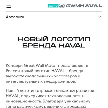
Автолига
НОВЫЙ ЛОГОТИП
БРЕНДА HAVAL
Модели
Покупателям
Владельцам
Спецпредложения
О дилере
Концерн Great Wall Motor представляет в
ВЫБОР И ПОКУПКА
СЕРВИС
СПЕЦПРЕДЛОЖЕНИЯ
БРЕНД HAVAL
России новый логотип HAVAL – бренда
высокотехнологичных кроссоверов и
Автомобили в наличии
Все о сервисе
Покупателям
О бренде
интеллектуальных внедорожников.
Конфигуратор HAVAL
Запись на сервис
Владельцам
Новости
Новый логотип отражает динамику развития
M6
Аксессуары HAVAL
Моторное масло
О GWM
JOLION
HAVAL, подчеркивая технологичность и
от 2 049 000 ₽
от 2 049 000 ₽
Каталоги и прайс-листы
Стоимость ТО
инновационность. Благодаря уникальному
типографическому решению с помощью
Программа «HAVAL Защита+»
ИНФОРМАЦИЯ О ДИЛЕРЕ