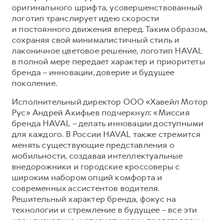
оригинального шрифта, усовершенствованный
Тест-драйв
СЕРВИСНОЕ ОБСЛУЖИВАНИЕ
О дилере
логотип транслирует идею скорости
и постоянного движения вперед. Таким образом,
Трейд-ин
Нулевое ТО
Наша команда
сохраняя свой минималистичный стиль и
DARGO
DARGO X
Программа «Помощь на дороге»
Контакты
лаконичное цветовое решение, логотип HAVAL
от 3 199 000 ₽
от 3 499 000 ₽
в полной мере передает характер и приоритеты
КРЕДИТ И СТРАХОВАНИЕ
Регламенты технического обслуживания
бренда – инновации, доверие и будущее
Кредитный калькулятор
Электронный ПТС
поколение.
Страхование
Исполнительный директор ООО «Хавейл Мотор
Кредит
ПОДДЕРЖКА
Рус» Андрей Акифьев подчеркнул: «Миссия
F7
F7X
бренда HAVAL – делать инновации доступными
GWM Безопасность
от 2 899 000 ₽
от 3 599 000 ₽
для каждого. В России HAVAL также стремится
КОРПОРАТИВНЫМ КЛИЕНТАМ
Гарантия HAVAL
менять существующие представления о
мобильности, создавая интеллектуальные
Для малого бизнеса
Мобильное приложение GWM
внедорожники и городские кроссоверы с
Корпоративным клиентам
Программа «HAVAL Защита+»
широким набором опций комфорта и
современных ассистентов водителя.
Крупным корпоративным клиентам
Руководства по эксплуатации
POER
Решительный характер бренда, фокус на
от 3 449 000 ₽
Система управления автопарком
Подписки
технологии и стремление в будущее – все эти