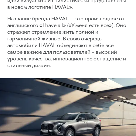
идеи визуально и стилистически представлены
Сервис для корпоративных клиентов
в новом логотипе HAVAL».
HAVAL Лизинг
АКСЕССУАРЫ HAVAL
Название бренда HAVAL — это производное от
Автомобильные аксессуары
английского «I have all» («У меня есть всё»). Оно
АКСЕССУАРЫ HAVAL
Коллекция CITY
отражает стремление жить полной и
гармоничной жизнью. В свою очередь,
Автомобильные аксессуары
Коллекция Базовая
автомобили HAVAL объединяют в себе всё
Коллекция CITY
Коллекция Детская
самое важное для пользователей – высокий
уровень качества, инновационное оснащение и
Коллекция Базовая
стильный дизайн.
Коллекция Детская