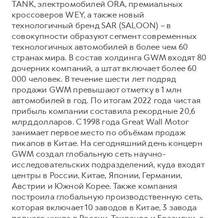
TANK, электромобилей ORA, премиальных
кроссоверов WEY, а также новый
технологичный бренд SAR (SALOON) – в
совокупности образуют сегмент современных
технологичных автомобилей в более чем 60
странах мира. В состав холдинга GWM входят 80
дочерних компаний, а штат включает более 60
000 человек. В течение шести лет подряд
продажи GWM превышают отметку в 1 млн
автомобилей в год. По итогам 2022 года чистая
прибыль компании составила рекордные 20,6
млрд долларов. С 1998 года Great Wall Motor
занимает первое место по объёмам продаж
пикапов в Китае. На сегодняшний день концерн
GWM создал глобальную сеть научно-
исследовательских подразделений, куда входят
центры в России, Китае, Японии, Германии,
Австрии и Южной Корее. Также компания
построила глобальную производственную сеть,
которая включает 10 заводов в Китае, 3 завода
полного цикла в России, Таиланде и Бразилии, а