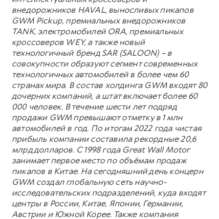
внедорожников HAVAL, выносливых пикапов
GWM Pickup, премиальных внедорожников
TANK, электромобилей ORA, премиальных
кроссоверов WEY, а также новый
технологичный бренд SAR (SALOON) – в
совокупности образуют сегмент современных
технологичных автомобилей в более чем 60
странах мира. В состав холдинга GWM входят 80
дочерних компаний, а штат включает более 60
000 человек. В течение шести лет подряд
продажи GWM превышают отметку в 1 млн
автомобилей в год. По итогам 2022 года чистая
прибыль компании составила рекордные 20,6
млрд долларов. С 1998 года Great Wall Motor
занимает первое место по объёмам продаж
пикапов в Китае. На сегодняшний день концерн
GWM создал глобальную сеть научно-
исследовательских подразделений, куда входят
центры в России, Китае, Японии, Германии,
Австрии и Южной Корее. Также компания