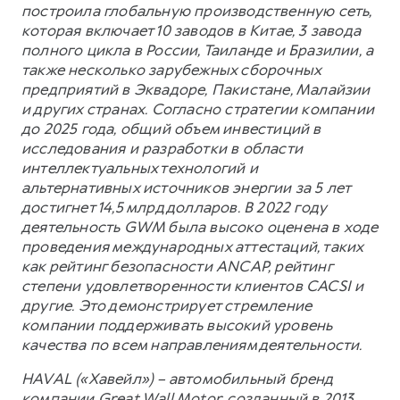
построила глобальную производственную сеть,
которая включает 10 заводов в Китае, 3 завода
полного цикла в России, Таиланде и Бразилии, а
также несколько зарубежных сборочных
предприятий в Эквадоре, Пакистане, Малайзии
и других странах. Согласно стратегии компании
до 2025 года, общий объем инвестиций в
исследования и разработки в области
интеллектуальных технологий и
альтернативных источников энергии за 5 лет
достигнет 14,5 млрд долларов. В 2022 году
деятельность GWM была высоко оценена в ходе
проведения международных аттестаций, таких
как рейтинг безопасности ANCAP, рейтинг
степени удовлетворенности клиентов CACSI и
другие. Это демонстрирует стремление
компании поддерживать высокий уровень
качества по всем направлениям деятельности.
HAVAL («Хавейл») – автомобильный бренд
компании Great Wall Motor, созданный в 2013