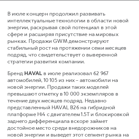
Сервис для корпоративных клиентов
HAVAL Лизинг
АКСЕССУАРЫ HAVAL
В июле концерн продолжил развивать
интеллектуальные технологии в области новой
Автомобильные аксессуары
энергии, раскрывая свой потенциал в этой
АКСЕССУАРЫ HAVAL
Коллекция CITY
сфере и расширяя присутствие на мировых
рынках. Продажи GWM демонстрируют
Автомобильные аксессуары
Коллекция Базовая
стабильный рост на протяжении семи месяцев
Коллекция CITY
Коллекция Детская
подряд, что свидетельствует о выверенной
Коллекция Базовая
стратегии развития компании.
Коллекция Детская
Бренд
HAVAL
в июле реализовал 62 967
автомобилей, 10 105 из них – автомобили на
новой энергии. Продажи таких моделей
превышают отметку в 10 000 экземпляров в
течение двух месяцев подряд. Недавно
представленный HAVAL B26 на гибридной
платформе Hi4 с двигателем 1.5Т и блокировкой
заднего дифференциала вскоре займет
достойное место среди внедорожников на
новой энергии и выведет этот сегмент рынка на