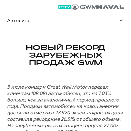
Автолига
НОВЫЙ РЕКОРД
ЗАРУБЕЖНЫХ
Модели
Покупателям
Владельцам
Спецпредложения
О дилере
ПРОДАЖ GWM
ВЫБОР И ПОКУПКА
СЕРВИС
СПЕЦПРЕДЛОЖЕНИЯ
БРЕНД HAVAL
В июле концерн Great Wall Motor передал
Автомобили в наличии
Все о сервисе
Покупателям
О бренде
клиентам 109 091 автомобилей, что на 7,03%
больше, чем за аналогичный период прошлого
Конфигуратор HAVAL
Запись на сервис
Владельцам
Новости
года. Продажи автомобилей на новой энергии
M6
Аксессуары HAVAL
Моторное масло
О GWM
JOLION
достигли отметки в 28 920 экземпляров, их доля
от 2 049 000 ₽
от 2 049 000 ₽
составила рекордные 26,51% от общего объема.
Каталоги и прайс-листы
Стоимость ТО
На зарубежных рынках концерн продал 27 007
Программа «HAVAL Защита+»
ИНФОРМАЦИЯ О ДИЛЕРЕ