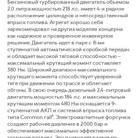
Бензиновый турбированный двигатель объемом
2.0 литра мощностью 218 л.с. имеет 4-х рядное
расположение цилиндров и непосредственный
впрыск топлива. Агрегат хорошо себя
зарекомендовал на других моделях концерна
как надежное и проверенное инженерное
решение. Двигатель идет в паре с 8-ми
ступенчатой автоматической коробкой передач
и обладает высокой тяговой способностью –
максимальный крутящий момент составляет
380 Нм. Широкий диапазон максимального
крутящего момента способствует уверенной
тяге при движении по трассе и облегчает
обгоны. В свою очередь дизельный 2,4-литровый
двигатель мощностью 184 л.с. и максимальным
крутящим моментом 480 Нм оснащается 9-
ступенчатой АКП и системой впрыска топлива
типа Common rail⁶. Электромагнитные форсунки
создают рабочее давление в 2000 бар и
обеспечивают максимально эффективное
сгорание топлива. Это позволяет развивать