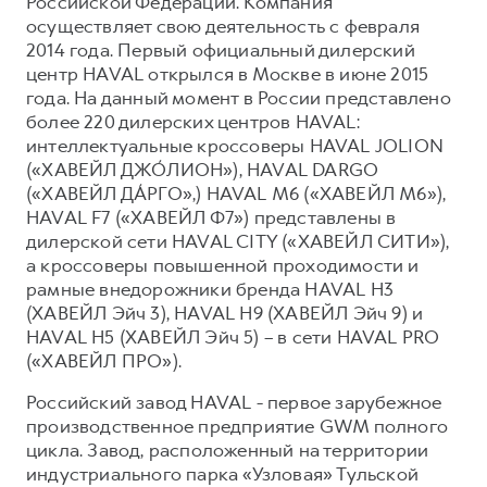
Российской Федерации. Компания
осуществляет свою деятельность с февраля
2014 года. Первый официальный дилерский
центр HAVAL открылся в Москве в июне 2015
года. На данный момент в России представлено
более 220 дилерских центров HAVAL:
интеллектуальные кроссоверы HAVAL JOLION
(«ХАВЕЙЛ ДЖО́ЛИОН»), HAVAL DARGO
(«ХАВЕЙЛ ДА́РГО»,) HAVAL М6 («ХАВЕЙЛ M6»),
HAVAL F7 («ХАВЕЙЛ Ф7») представлены в
дилерской сети HAVAL CITY («ХАВЕЙЛ СИТИ»),
а кроссоверы повышенной проходимости и
рамные внедорожники бренда HAVAL H3
(ХАВЕЙЛ Эйч 3), HAVAL H9 (ХАВЕЙЛ Эйч 9) и
HAVAL H5 (ХАВЕЙЛ Эйч 5) – в сети HAVAL PRO
(«ХАВЕЙЛ ПРО»).
Российский завод HAVAL - первое зарубежное
производственное предприятие GWM полного
цикла. Завод, расположенный на территории
индустриального парка «Узловая» Тульской