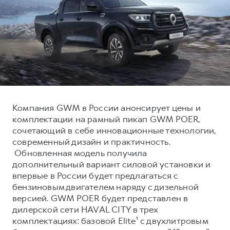
Тест-драйв
СЕРВИСНОЕ ОБСЛУЖИВАНИЕ
О дилере
Трейд-ин
Нулевое ТО
Наша команда
DARGO
DARGO X
Программа «Помощь на дороге»
Контакты
от 3 199 000 ₽
от 3 499 000 ₽
КРЕДИТ И СТРАХОВАНИЕ
Регламенты технического обслуживания
Кредитный калькулятор
Электронный ПТС
Страхование
Компания GWM в России анонсирует цены и
Кредит
ПОДДЕРЖКА
комплектации на рамный пикап GWM POER,
F7
F7X
сочетающий в себе инновационные технологии,
GWM Безопасность
от 2 899 000 ₽
от 3 599 000 ₽
современный дизайн и практичность.
КОРПОРАТИВНЫМ КЛИЕНТАМ
Гарантия HAVAL
Обновленная модель получила
дополнительный вариант силовой установки и
Для малого бизнеса
Мобильное приложение GWM
впервые в России будет предлагаться с
Корпоративным клиентам
Программа «HAVAL Защита+»
бензиновым двигателем наряду с дизельной
версией. GWM POER будет представлен в
Крупным корпоративным клиентам
Руководства по эксплуатации
POER
дилерской сети HAVAL CITY в трех
от 3 449 000 ₽
Система управления автопарком
Подписки
комплектациях: базовой Elite¹ с двухлитровым