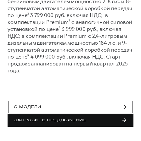
Сервис для корпоративных клиентов
бензиновым двигателем мощностью 218 л.с. и 8-
ступенчатой автоматической коробкой передач
HAVAL Лизинг
АКСЕССУАРЫ HAVAL
по цене² 3 799 000 руб. включая НДС; в
Автомобильные аксессуары
комплектации Premium³ с аналогичной силовой
установкой по цене⁴ 3 999 000 руб., включая
АКСЕССУАРЫ HAVAL
Коллекция CITY
НДС; в комплектации Premium с 2,4-литровым
Автомобильные аксессуары
Коллекция Базовая
дизельным двигателем мощностью 184 л.с. и 9-
ступенчатой автоматической коробкой передач
Коллекция CITY
Коллекция Детская
по цене⁵ 4 099 000 руб., включая НДС. Старт
Коллекция Базовая
продаж запланирован на первый квартал 2025
года.
Коллекция Детская
О МОДЕЛИ
ЗАПРОСИТЬ ПРЕДЛОЖЕНИЕ