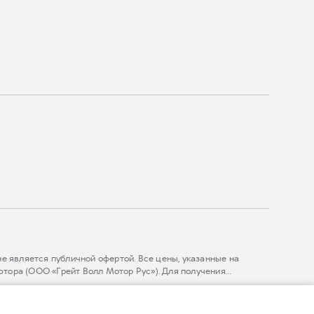
 является публичной офертой. Все цены, указанные на
тора (ООО «Грейт Волл Мотор Рус»). Для получения
линии 8 (800) 511-59-86, либо на сайте. Опубликованная на
ГЛОНАСС).
комительный характер. При наличии расхождений в условиях,