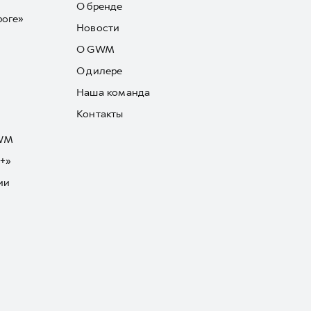
О бренде
роге»
Новости
О GWM
О дилере
Наша команда
Контакты
GWM
+»
ии