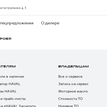
агистральная, д. 3
пецпредложения
О дилере
POER
АТЕЛЯМ
ВЛАДЕЛЬЦАМ
ли в наличии
Все о сервисе
атор HAVAL
Запись на сервис
ры HAVAL
Моторное масло
 и прайс-листы
Стоимость ТО
ма «HAVAL Защита+»
Нулевое ТО