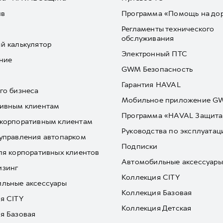
йв
Программа «Помощь на до
Регламенты технического
обслуживания
й калькулятор
Электронный ПТС
ние
GWM Безопасность
Гарантия HAVAL
го бизнеса
Мобильное приложение 
ивным клиентам
Программа «HAVAL Защита
корпоративным клиентам
Руководства по эксплуатац
управления автопарком
Подписки
ля корпоративных клиентов
Автомобильные аксессуары
изинг
Коллекция CITY
льные аксессуары
Коллекция Базовая
я CITY
Коллекция Детская
я Базовая