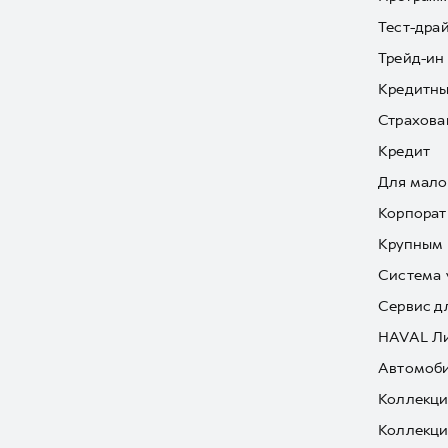
Тест-дра
Трейд-ин
Кредитны
Страхова
Кредит
Для мало
Корпорат
Крупным 
Система 
Сервис д
HAVAL Л
Автомоби
Коллекци
Коллекци