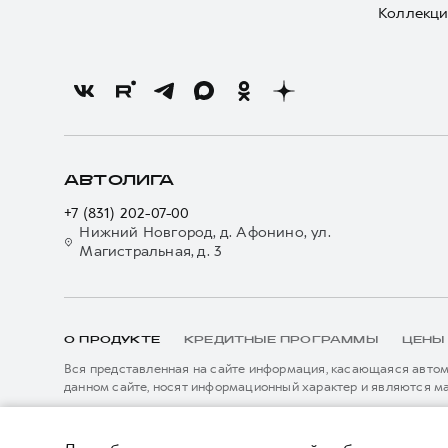
Коллекци
АВТОЛИГА
+7 (831) 202-07-00
Нижний Новгород, д. Афонино, ул.
Магистральная, д. 3
О ПРОДУКТЕ
КРЕДИТНЫЕ ПРОГРАММЫ
ЦЕНЫ
Вся представленная на сайте информация, касающаяся автомо
данном сайте, носят информационный характер и являются м
подробной информации просьба обращаться к ближайшему офиц
****На некоторых автомобилях HAVAL может отсутствовать с
Показать все
данном сайте информация может быть изменена в любое врем
*5 лет поддержки включают 3 года гарантии и 2 года дополни