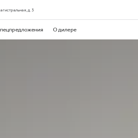
агистральная, д. 3
пецпредложения
О дилере