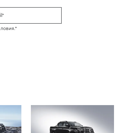
l
ловия.
*