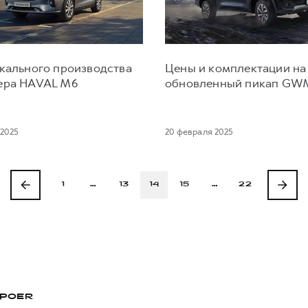
окального производства
Цены и комплектации на
ера HAVAL M6
обновленный пикап GW
 2025
20 февраля 2025
1
…
13
14
15
…
22
POER