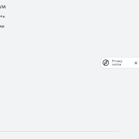
GWM
+»
ии
Privacy
notice