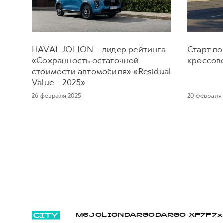
HAVAL JOLION – лидер рейтинга
Старт л
«Сохранность остаточной
кроссов
стоимости автомобиля» «Residual
Value – 2025»
26 февраля 2025
20 февраля
M6
JOLION
DARGO
DARGO Х
F7
F7x