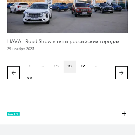
HAVAL Road Show в пяти российских городах
29 ноября 2023
1
…
15
16
17
…
22
M6
JOLION