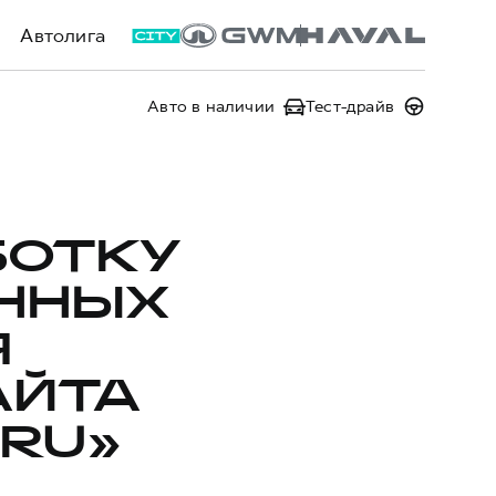
Автолига
Авто в наличии
Тест-драйв
БОТКУ
ННЫХ
Я
АЙТА
.RU»