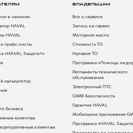
АТЕЛЯМ
ВЛАДЕЛЬЦАМ
ли в наличии
Все о сервисе
атор HAVAL
Запись на сервис
ры HAVAL
Моторное масло
 и прайс-листы
Стоимость ТО
ма «HAVAL Защита+»
Нулевое ТО
йв
Программа «Помощь на до
Регламенты технического
обслуживания
й калькулятор
Электронный ПТС
ние
GWM Безопасность
Гарантия HAVAL
го бизнеса
Мобильное приложение 
ивным клиентам
Программа «HAVAL Защита
корпоративным клиентам
Руководства по эксплуатац