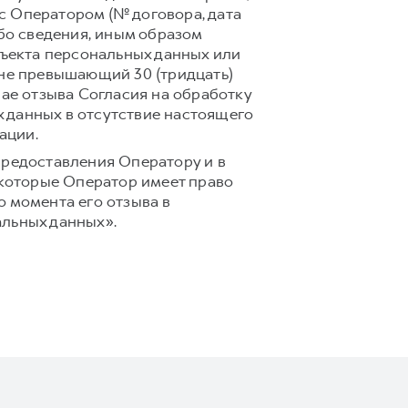
с Оператором (№ договора, дата
ибо сведения, иным образом
ъекта персональных данных или
 не превышающий 30 (тридцать)
чае отзыва Согласия на обработку
 данных в отсутствие настоящего
ации.
предоставления Оператору и в
 которые Оператор имеет право
 момента его отзыва в
альных данных».