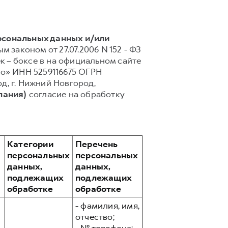
ерсональных данных и/или
 законом от 27.07.2006 N 152 - ФЗ
 – боксе в на официальном сайте
то» ИНН 5259116675 ОГРН
од, г. Нижний Новгород,
пания)
согласие на обработку
Категории
Перечень
персональных
персональных
данных,
данных,
подлежащих
подлежащих
обработке
обработке
- фамилия, имя,
отчество;