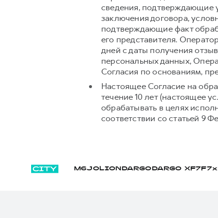
сведения, подтверждающие у
заключения договора, условн
подтверждающие факт обраб
его представителя. Операто
дней с даты получения отзыв
персональных данных, Опера
Согласия по основаниям, п
Настоящее Согласие на обра
течение 10 лет (настоящее 
обрабатывать в целях испол
соответствии со статьей 9 Ф
M6
JOLION
DARGO
DARGO Х
F7
F7x