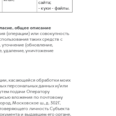
сайта;
- куки - файлы.
гласие, общее описание
ия (операции) или совокупность
спользования таких средств с
 уточнение (обновление,
е, удаление, уничтожение
ции, касающейся обработки моих
ных персональных данных и/или
путем подачи Оператору
писью вложения по почтовому
род, Московское ш., д. 302Г,
стоверяющего личность Субъекта
документа и выдавшем его органе,