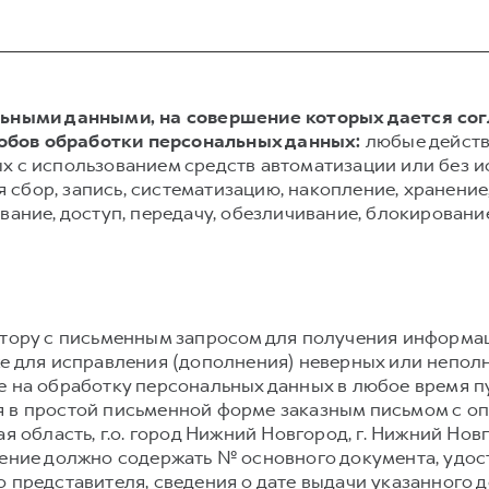
альными данными, на совершение которых дается со
обов обработки персональных данных:
любые действ
х с использованием средств автоматизации или без и
сбор, запись, систематизацию, накопление, хранение,
вание, доступ, передачу, обезличивание, блокировани
атору с письменным запросом для получения информа
же для исправления (дополнения) неверных или непол
е на обработку персональных данных в любое время 
 в простой письменной форме заказным письмом с о
я область, г.о. город Нижний Новгород, г. Нижний Новго
ление должно содержать № основного документа, удо
 представителя, сведения о дате выдачи указанного 