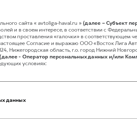
ного сайта « avtoliga-haval.ru »
(далее – Субъект п
олей и в своем интересе, в соответствии с Федеральным
ством проставления «галочки» в соответствующем чек
аю настоящее Согласие и выражаю ООО «Восток Лига Ав
3124, Нижегородская область, г.о. город Нижний Новгор
(далее - Оператор персональных данных и/или Ком
едующих условиях:
ых данных