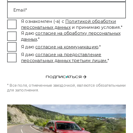
Тест-драйв
СЕРВИСНОЕ ОБСЛУЖИВАНИЕ
О дилере
Email
Трейд-ин
Нулевое ТО
Наша команда
Я ознакомлен (-а) с
Политикой обработки
DARGO
DARGO X
персональных данных
и принимаю условия.
*
Программа «Помощь на дороге»
Контакты
от 3 199 000 ₽
от 3 499 000 ₽
Я даю
согласие на обработку персональных
КРЕДИТ И СТРАХОВАНИЕ
Регламенты технического обслуживания
данных
.
*
Я даю
согласие на коммуникацию
.
*
Кредитный калькулятор
Электронный ПТС
Я даю
согласие на предоставление
Страхование
персональных данных третьим лицам.
*
Кредит
ПОДДЕРЖКА
F7
F7X
GWM Безопасность
от 2 899 000 ₽
от 3 599 000 ₽
ПОДПИСАТЬСЯ
КОРПОРАТИВНЫМ КЛИЕНТАМ
Гарантия HAVAL
* Все поля, отмеченные звездочкой, являются обязательными
для заполнения.
Для малого бизнеса
Мобильное приложение GWM
Корпоративным клиентам
Программа «HAVAL Защита+»
Крупным корпоративным клиентам
Руководства по эксплуатации
POER
от 3 449 000 ₽
Система управления автопарком
Подписки